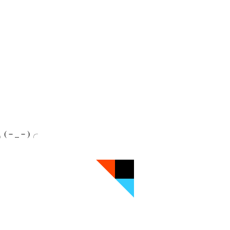
(－_－)╭