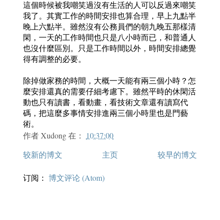
這個時候被我嘲笑過沒有生活的人可以反過來嘲笑
我了。其實工作的時間安排也算合理，早上九點半
晚上六點半。雖然沒有公務員們的朝九晚五那樣清
閑，一天的工作時間也只是八小時而已，和普通人
也沒什麼區別。只是工作時間以外，時間安排總覺
得有調整的必要。
除掉做家務的時間，大概一天能有兩三個小時？怎
麼安排還真的需要仔細考慮下。雖然平時的休閑活
動也只有讀書，看動畫，看技術文章還有讀寫代
碼，把這麼多事情安排進兩三個小時里也是門藝
術。
作者
Xudong
在：
10:37:00
较新的博文
主页
较早的博文
订阅：
博文评论 (Atom)