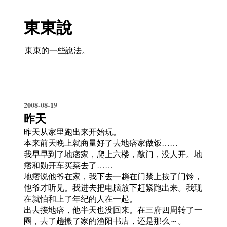
東東說
東東的一些說法。
2008-08-19
昨天
昨天从家里跑出来开始玩。
本来前天晚上就商量好了去地痞家做饭……
我早早到了地痞家，爬上六楼，敲门，没人开。地
痞和勋开车买菜去了……
地痞说他爷在家，我下去一趟在门禁上按了门铃，
他爷才听见。我进去把电脑放下赶紧跑出来。我现
在就怕和上了年纪的人在一起。
出去接地痞，他半天也没回来。在三府四周转了一
圈，去了趟搬了家的渔阳书店，还是那么～。