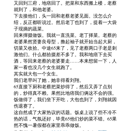
又回到三府，地痞回了。把菜和东西搬上楼，老蔡
就到了，和他老婆。
下去接他们，头一回和老蔡老婆见面。没怎么介
绍，反正都听说过。然后老丁也到了，提着一大袋
子现摘的蔬菜。
回来撺掇做饭。我就一直洗菜。老丁择菜。老蔡的
老婆果然贤妻良母型，撸起袖子就开始当起大厨，
切菜又收拾。中途65来了，见了老蔡两口子老是刺
激他们。什么都拾掇差不多了。我和地痞下去买
酒，等回来老蔡的老婆要走……本来想留一下，人
家一看也没几个女生就跑了。
其实就大包一个女生。
我们老早叫了她，她非得看刘翔。
65直接下厨和老蔡把菜炒得了，然后又弄了点别
的，炒得真不赖。果然比地痞我们俩这不会的强。
饭做得了，我们坐下开吃，大包也到了，刘翔就因
伤退赛了。
这自然成了大家热议的话题。饭桌上说了些不冷不
热的话，气氛还好，毕竟65他们炒的菜不错。65果
然不愧一暑假都在家里乖乖做饭。