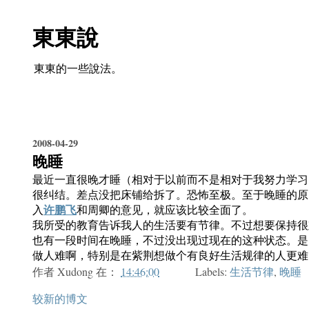
東東說
東東的一些說法。
2008-04-29
晚睡
最近一直很晚才睡（相对于以前而不是相对于我努力学习
很纠结。差点没把床铺给拆了。恐怖至极。至于晚睡的原
许鹏飞
入
和周卿的意见，就应该比较全面了。
我所受的教育告诉我人的生活要有节律。不过想要保持很
也有一段时间在晚睡，不过没出现过现在的这种状态。是
做人难啊，特别是在紫荆想做个有良好生活规律的人更难
作者
Xudong
在：
14:46:00
Labels:
生活节律
,
晚睡
较新的博文